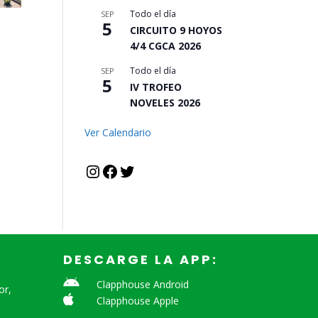
Todo el día
SEP
5
CIRCUITO 9 HOYOS
4/4 CGCA 2026
Todo el día
SEP
5
IV TROFEO
NOVELES 2026
Ver Calendario
Instagram
Facebook
Twitter
DESCARGE LA APP:

Clapphouse Android
or,

Clapphouse Apple