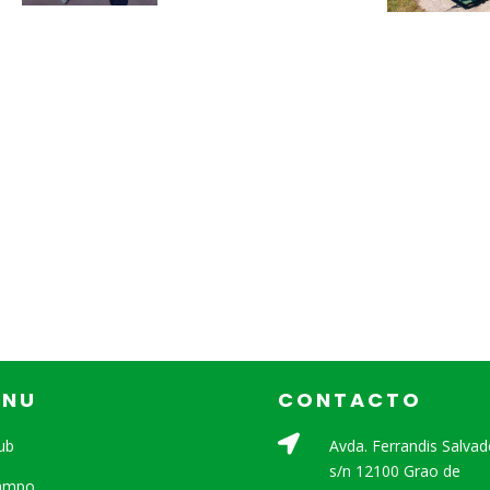
ENU
CONTACTO

lub
Avda. Ferrandis Salvad
s/n 12100 Grao de
Campo