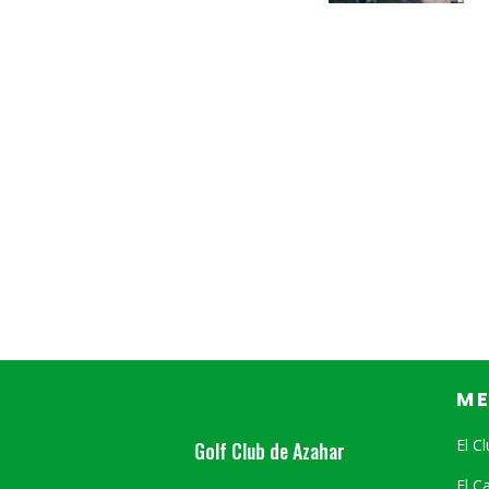
M
El C
Golf Club de Azahar
El 