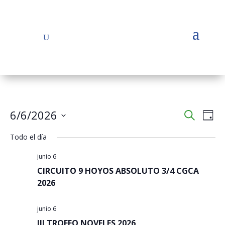
Navega
Na
6/6/2026
Buscar
Día
de
de
Seleccionar
vis
búsqu
Todo el día
fecha.
de
y
Eve
junio 6
vistas
CIRCUITO 9 HOYOS ABSOLUTO 3/4 CGCA
de
2026
Evento
junio 6
III TROFEO NOVELES 2026