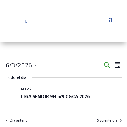
Navega
Na
6/3/2026
Buscar
Día
de
de
Seleccionar
vis
búsqu
Todo el día
fecha.
de
y
Eve
junio 3
vistas
LIGA SENIOR 9H 5/9 CGCA 2026
de
Evento
Día anterior
Siguiente día