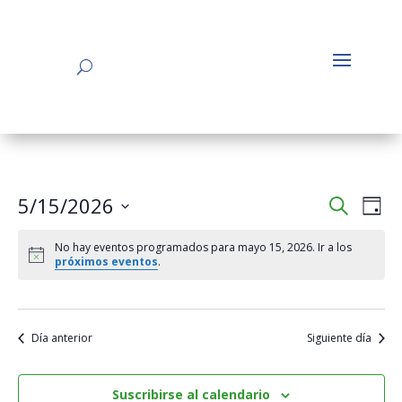
Navega
Na
5/15/2026
Buscar
Día
de
de
Seleccionar
vis
búsqu
No hay eventos programados para mayo 15, 2026. Ir a los
fecha.
de
próximos eventos
.
y
Eve
vistas
de
Evento
Día anterior
Siguiente día
Suscribirse al calendario